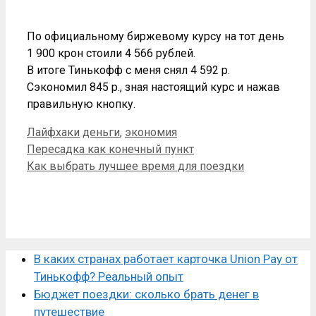
По официальному биржевому курсу на тот день
1 900 крон стоили 4 566 рублей.
В итоге Тинькофф с меня снял 4 592 р.
Сэкономил 845 р., зная настоящий курс и нажав
правильную кнопку.
Рубрики
Метки
Лайфхаки
деньги
,
экономия
Пересадка как конечный пункт
Как выбрать лучшее время для поездки
В каких странах работает карточка Union Pay от
Тинькофф? Реальный опыт
Бюджет поездки: сколько брать денег в
путешествие