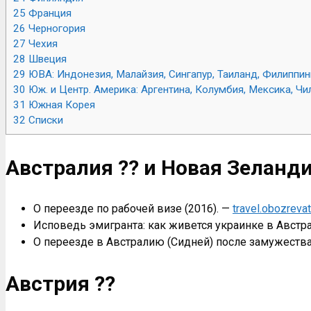
25
Франция
26
Черногория
27
Чехия
28
Швеция
29
ЮВА: Индонезия, Малайзия, Сингапур, Таиланд, Филиппин
30
Юж. и Центр. Америка: Аргентина, Колумбия, Мексика, Чи
31
Южная Корея
32
Списки
Австралия ?? и Новая Зеланди
О переезде по рабочей визе (2016). —
travel.obozreva
Исповедь эмигранта: как живется украинке в Австра
О переезде в Австралию (Сидней) после замужества
Австрия ??