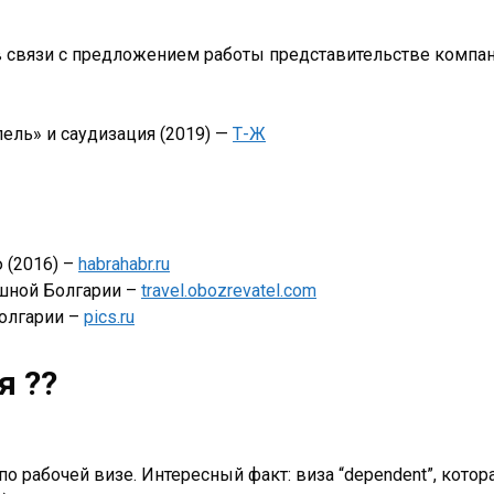
 в связи с предложением работы представительстве компа
ель» и саудизация (2019) —
Т-Ж
 (2016) –
habrahabr.ru
ешной Болгарии –
travel.obozrevatel.com
Болгарии –
pics.ru
я ??
 рабочей визе. Интересный факт: виза “dependent”, котора