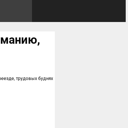
рманию,
реезде, трудовых буднях