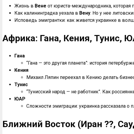
Жизнь в
Вене
от юриста-международника, которая п
Как калининградка уехала в
Вену
. Но у нее литовск
Исповедь эмигрантки: как живется украинке в вол
Африка: Гана, Кения, Тунис, Ю
Гана
“Гана — это другая планета”: история петербу
Кения
Михаил Ляпин переехал в Кению делать бизнес 
Тунис
“Тунисский народ — не работник”. Как россиян
ЮАР
Сложности эмиграции: украинка рассказала о 
Ближний Восток (Иран ??, Сау