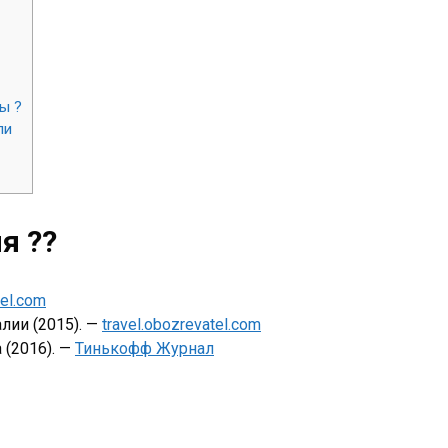
ы ?
ли
я ??
tel.com
лии (2015). —
travel.obozrevatel.com
 (2016). —
Тинькофф Журнал