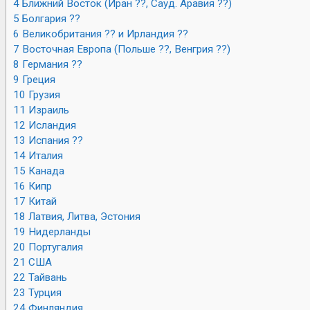
4
Ближний Восток (Иран ??, Сауд. Аравия ??)
5
Болгария ??
6
Великобритания ?? и Ирландия ??
7
Восточная Европа (Польше ??, Венгрия ??)
8
Германия ??
9
Греция
10
Грузия
11
Израиль
12
Исландия
13
Испания ??
14
Италия
15
Канада
16
Кипр
17
Китай
18
Латвия, Литва, Эстония
19
Нидерланды
20
Португалия
21
США
22
Тайвань
23
Турция
24
Финляндия