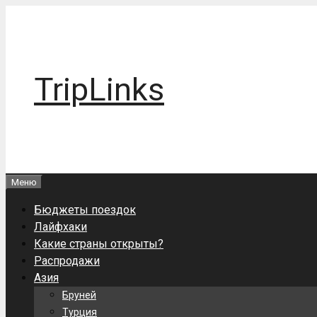
Перейти
к
содержимому
TripLinks
Меню
Бюджеты поездок
Лайфхаки
Какие страны открыты?
Распродажи
Азия
Бруней
Турция