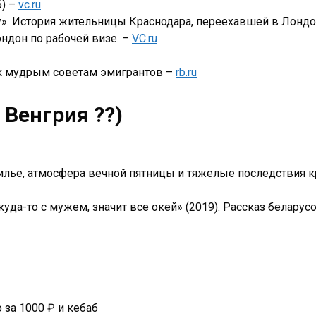
6) –
vc.ru
у». История жительницы Краснодара, переехавшей в Лондо
ндон по рабочей визе. –
VC.ru
 к мудрым советам эмигрантов –
rb.ru
, Венгрия ??)
лье, атмосфера вечной пятницы и тяжелые последствия к
да-то с мужем, значит все окей» (2019). Рассказ беларус
о за 1000 ₽ и кебаб