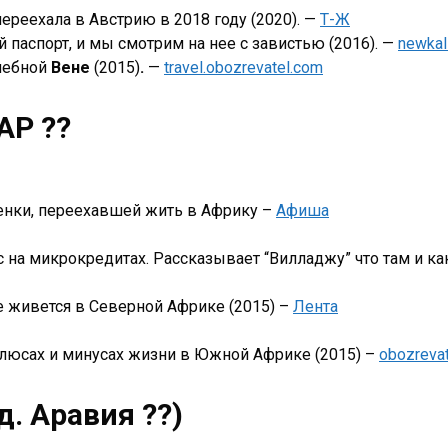
ереехала в Австрию в 2018 году (2020). —
Т-Ж
ий паспорт, и мы смотрим на нее с завистью (2016). —
newkal
шебной
Вене
(2015)
.
—
travel.obozrevatel.com
АР ??
рженки, переехавшей жить в Африку –
Афиша
на микрокредитах. Рассказывает “Вилладжу” что там и как
ке живется в Северной Африке (2015) –
Лента
плюсах и минусах жизни в Южной Африке (2015) –
obozreva
д. Аравия ??)