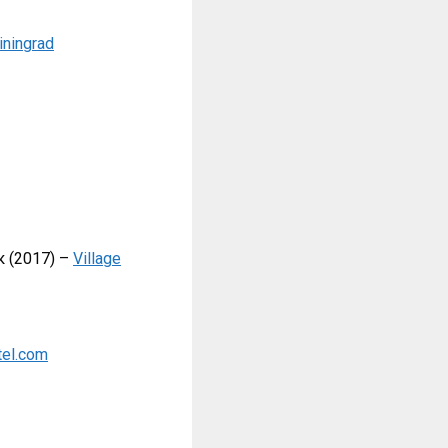
iningrad
 (2017) –
Village
tel.com