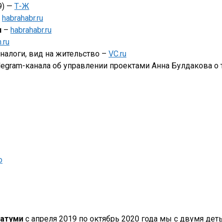
9) —
Т-Ж
–
habrahabr.ru
н
–
habrahabr.ru
n.ru
налоги, вид на жительство –
VC.ru
egram-канала об управлении проектами Анна Булдакова о 
o
атуми
с апреля 2019 по октябрь 2020 года мы с двумя деть