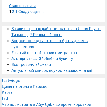
Старые записи
Страница
Страница
Страница
1
2
3
Следующая
→
В каких странах работает карточка Union Pay от
Тинькофф? Реальный опыт
Бюджет поездки: сколько брать денег в
путешествие
Личный опыт. Истории эмигрантов
Альтернативы Эйрбнби и Букингу
Все тревел-лайфхаки
Актуальный список лоукост-авиакомпаний
testwidget
Цены на отели в Париже
Карта
fsd
Что посмотреть в Абу-Даби во время короткой