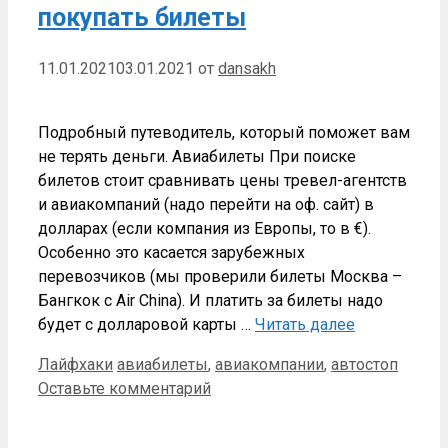
покупать билеты
11.01.2021
03.01.2021
от
dansakh
Подробный путеводитель, который поможет вам
не терять деньги. Авиабилеты При поиске
билетов стоит сравнивать цены тревел-агентств
и авиакомпаний (надо перейти на оф. сайт) в
долларах (если компания из Европы, то в €).
Особенно это касается зарубежных
перевозчиков (мы проверили билеты Москва –
Бангкок с Air China). И платить за билеты надо
будет с долларовой карты …
Читать далее
Рубрики
Метки
Лайфхаки
авиабилеты
,
авиакомпании
,
автостоп
Оставьте комментарий