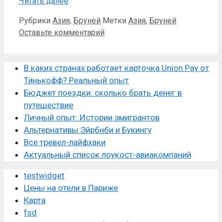
Читать далее
Рубрики
Азия
,
Бруней
Метки
Азия
,
Бруней
Оставьте комментарий
В каких странах работает карточка Union Pay от
Тинькофф? Реальный опыт
Бюджет поездки: сколько брать денег в
путешествие
Личный опыт. Истории эмигрантов
Альтернативы Эйрбнби и Букингу
Все тревел-лайфхаки
Актуальный список лоукост-авиакомпаний
testwidget
Цены на отели в Париже
Карта
fsd